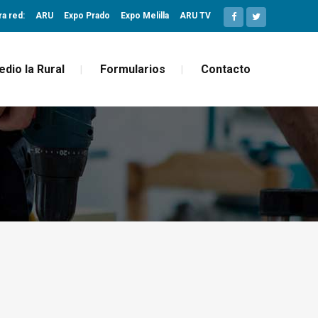
ra red:
ARU
Expo Prado
Expo Melilla
ARU TV
edio la Rural
Formularios
Contacto