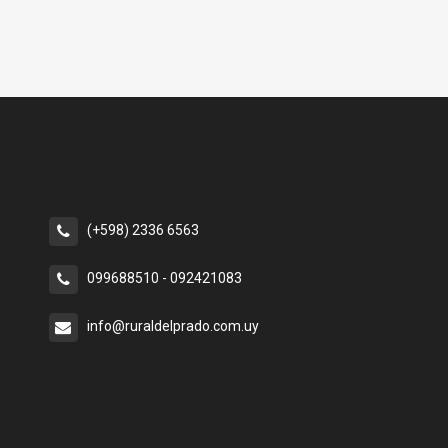
(+598) 2336 6563
099688510 - 092421083
info@ruraldelprado.com.uy