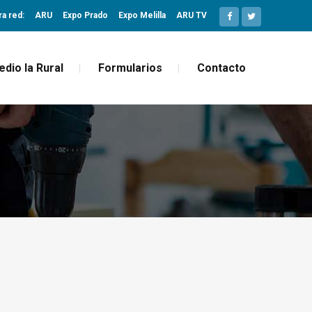
ra red:
ARU
Expo Prado
Expo Melilla
ARU TV
edio la Rural
Formularios
Contacto