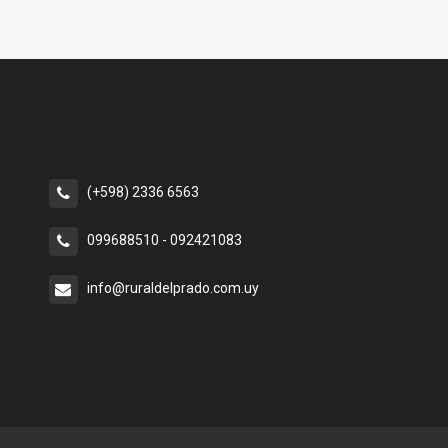
(+598) 2336 6563
099688510 - 092421083
info@ruraldelprado.com.uy