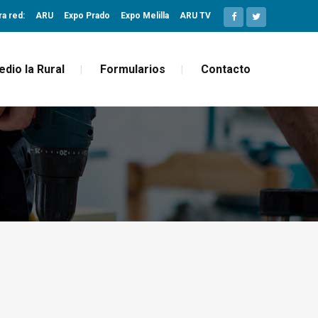
ra red:
ARU
Expo Prado
Expo Melilla
ARU TV
edio la Rural
Formularios
Contacto