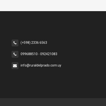
(+598) 2336 6563
099688510 - 092421083
info@ruraldelprado.com.uy