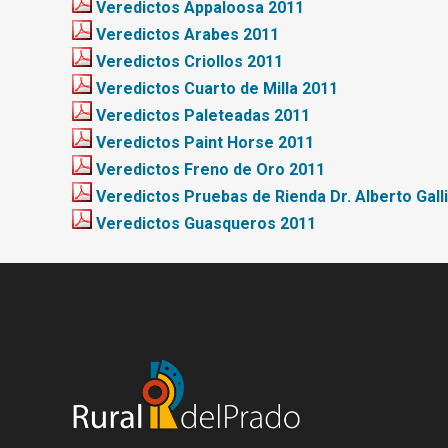
Veredictos Appaloosa 2011
Veredictos Arabes 2011
Veredictos Criollos 2011
Veredictos Cuarto de Milla 2011
Veredictos Paleteadas 2011
Veredictos Paint Horse 2011
Veredictos Freno de Oro 2011
Veredictos Pruebas de Rienda Dr. Alberto Gall
Veredictos Guasqueros 2011