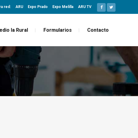
ra red:
ARU
Expo Prado
Expo Melilla
ARU TV
edio la Rural
Formularios
Contacto