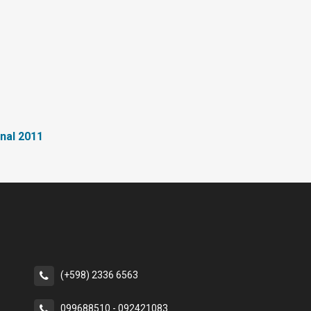
inal 2011
(+598) 2336 6563
099688510 - 092421083