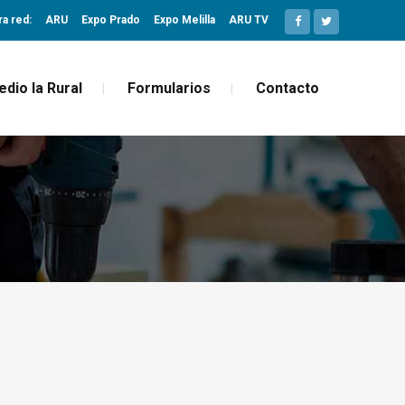
ra red:
ARU
Expo Prado
Expo Melilla
ARU TV
edio la Rural
Formularios
Contacto