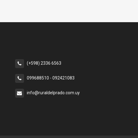
(+598) 2336 6563
099688510 - 092421083
info@ruraldelprado.com.uy