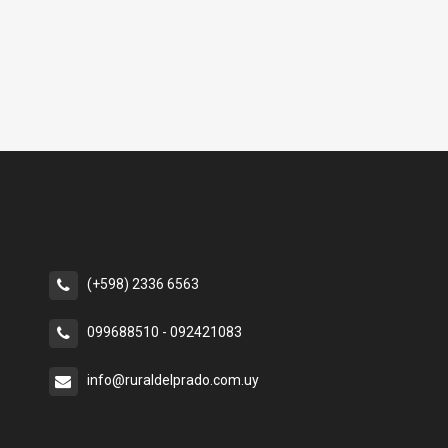
(+598) 2336 6563
099688510 - 092421083
info@ruraldelprado.com.uy