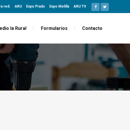
ra red:
ARU
Expo Prado
Expo Melilla
ARU TV
edio la Rural
Formularios
Contacto