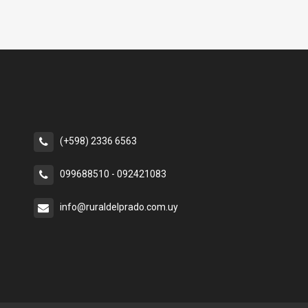
(+598) 2336 6563
099688510 - 092421083
info@ruraldelprado.com.uy