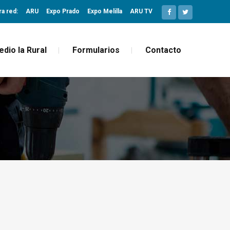
ra red:
ARU
Expo Prado
Expo Melilla
ARU TV
edio la Rural
Formularios
Contacto