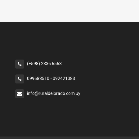
(+598) 2336 6563
099688510 - 092421083
info@ruraldelprado.com.uy