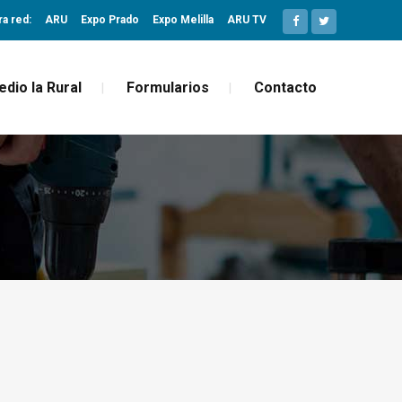
ra red:
ARU
Expo Prado
Expo Melilla
ARU TV
edio la Rural
Formularios
Contacto