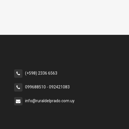
(+598) 2336 6563
099688510 - 092421083
info@ruraldelprado.com.uy