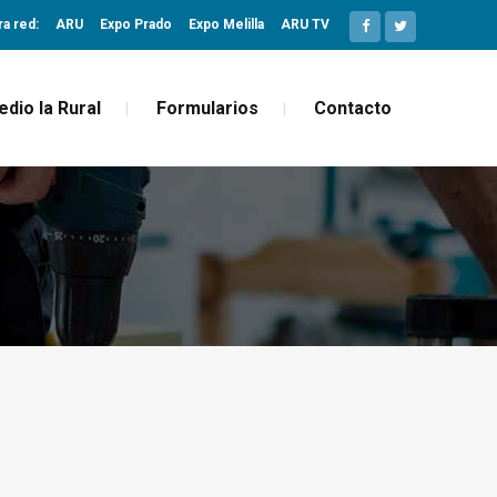
ra red:
ARU
Expo Prado
Expo Melilla
ARU TV
edio la Rural
Formularios
Contacto