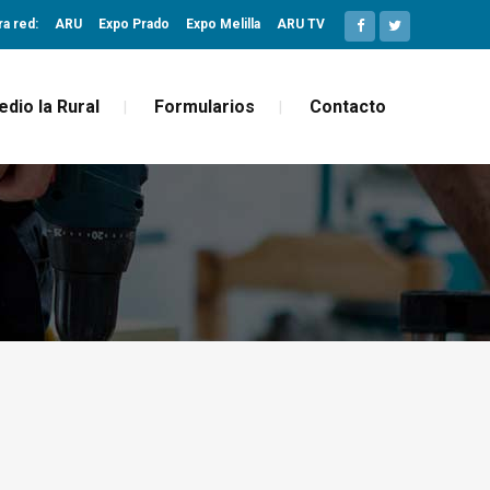
ra red:
ARU
Expo Prado
Expo Melilla
ARU TV
edio la Rural
Formularios
Contacto