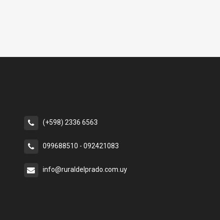
(+598) 2336 6563
099688510 - 092421083
info@ruraldelprado.com.uy