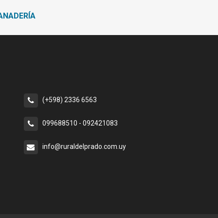
GANADERÍA
(+598) 2336 6563
099688510 - 092421083
info@ruraldelprado.com.uy