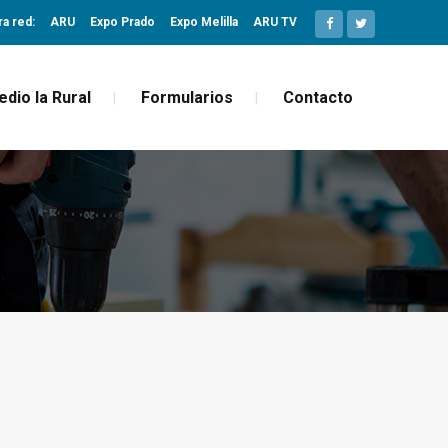
ra red:
ARU
Expo Prado
Expo Melilla
ARU TV
edio la Rural
Formularios
Contacto