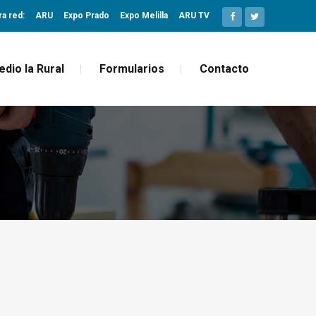
ra red:
ARU
Expo Prado
Expo Melilla
ARU TV
edio la Rural
Formularios
Contacto