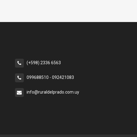
(+598) 2336 6563
099688510 - 092421083
info@ruraldelprado.com.uy