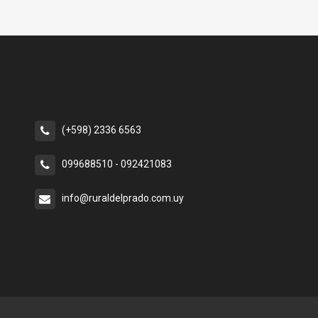
(+598) 2336 6563
099688510 - 092421083
info@ruraldelprado.com.uy