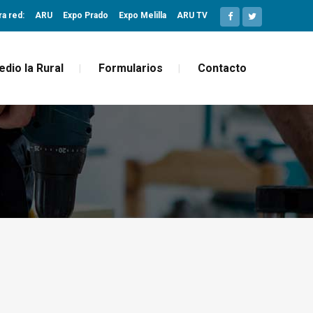
ra red:
ARU
Expo Prado
Expo Melilla
ARU TV
edio la Rural
Formularios
Contacto