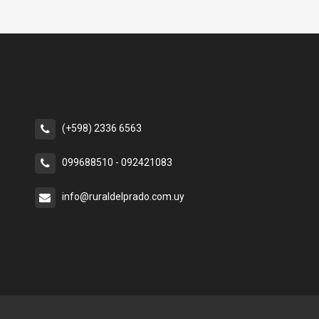
(+598) 2336 6563
099688510 - 092421083
info@ruraldelprado.com.uy