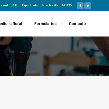
ra red:
ARU
Expo Prado
Expo Melilla
ARU TV
edio la Rural
Formularios
Contacto