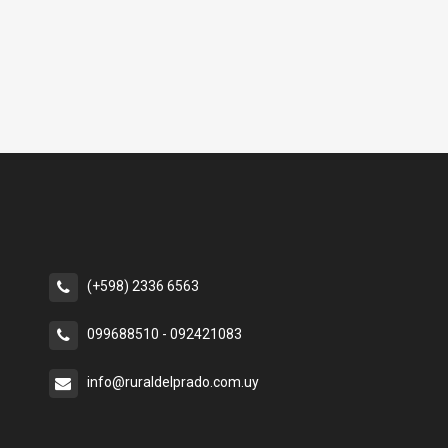
(+598) 2336 6563
099688510 - 092421083
info@ruraldelprado.com.uy