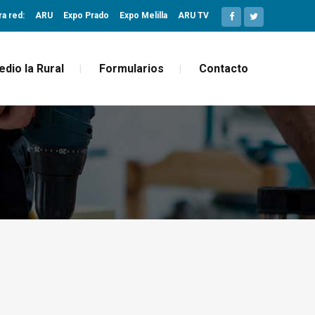
ra red:
ARU
Expo Prado
Expo Melilla
ARU TV
edio la Rural
Formularios
Contacto