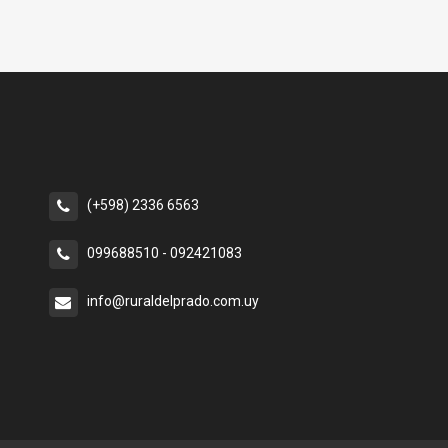
(+598) 2336 6563
099688510 - 092421083
info@ruraldelprado.com.uy