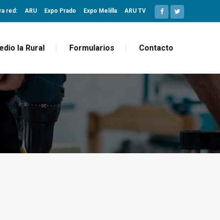
ra red:
ARU
Expo Prado
Expo Melilla
ARU TV
edio la Rural
Formularios
Contacto