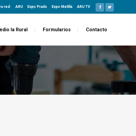
ra red:
ARU
Expo Prado
Expo Melilla
ARU TV
edio la Rural
Formularios
Contacto