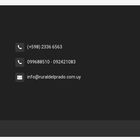
(+598) 2336 6563
099688510 - 092421083
info@ruraldelprado.com.uy